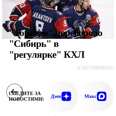
"Торпедо" перебороло
"Сибирь" в
"регулярке" КХЛ
© HCTORPEDO.
СЛЕДИТЕ ЗА
Дзен
Макс
НОВОСТЯМИ: