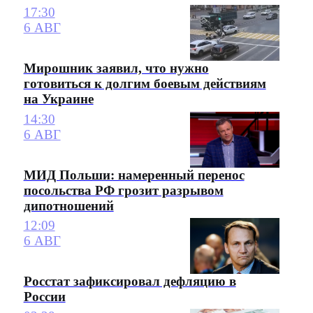
17:30
6 АВГ
Мирошник заявил, что нужно
готовиться к долгим боевым действиям
на Украине
14:30
6 АВГ
МИД Польши: намеренный перенос
посольства РФ грозит разрывом
дипотношений
12:09
6 АВГ
Росстат зафиксировал дефляцию в
России