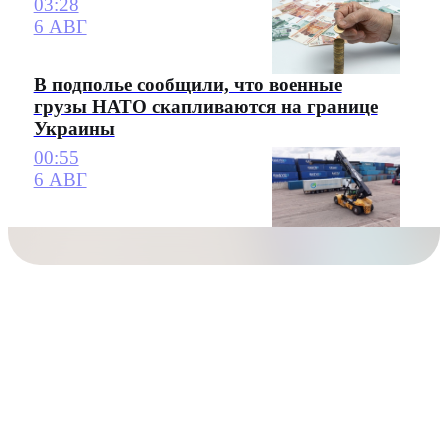
03:28
6 АВГ
В подполье сообщили, что военные
грузы НАТО скапливаются на границе
Украины
00:55
6 АВГ