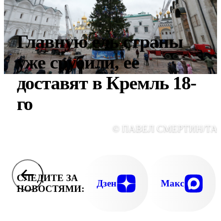
Главную ель страны
уже срубили, ее
доставят в Кремль 18-
го
© ПАВЕЛ СМЕРТИН/ТА
СЛЕДИТЕ ЗА
Дзен
Макс
НОВОСТЯМИ: