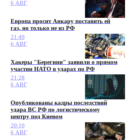
6 АВГ
Европа просит Анкару поставить ей
газ, но только не из РФ
21:49
6 АВГ
Хакеры "Берегини" заявили о прямом
участии НАТО в ударах по РФ
21:28
6 АВГ
Опубликованы кадры последствий
удара ВС РФ по логистическому
центру под Киевом
20:10
6 АВГ