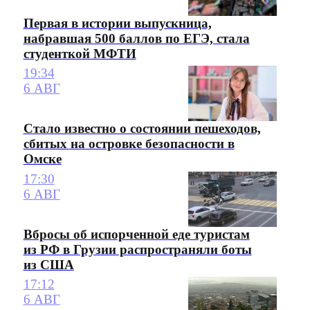
Первая в истории выпускница,
набравшая 500 баллов по ЕГЭ, стала
студенткой МФТИ
19:34
6 АВГ
Стало известно о состоянии пешеходов,
сбитых на островке безопасности в
Омске
17:30
6 АВГ
Вбросы об испорченной еде туристам
из РФ в Грузии распространяли боты
из США
17:12
6 АВГ