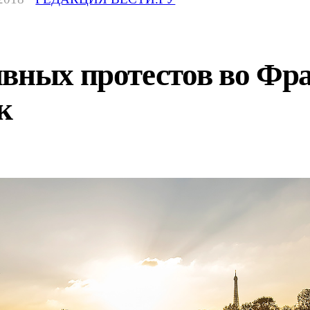
ивных протестов во Фр
к