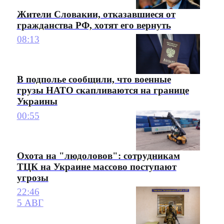
Жители Словакии, отказавшиеся от
гражданства РФ, хотят его вернуть
08:13
В подполье сообщили, что военные
грузы НАТО скапливаются на границе
Украины
00:55
Охота на "людоловов": сотрудникам
ТЦК на Украине массово поступают
угрозы
22:46
5 АВГ