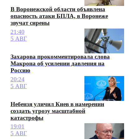
В Воронежской области объявлена
опасность атаки БПЛА, в Воронеже
звучат сирены
21:40
5 АВГ
Захарова прокомментировала слова
Макрона об усилении давления на
Россию
20:24
5 АВГ
Небензя уличил Киев в намерении
создать угрозу масштабной
катастрофы
19:01
5 АВГ