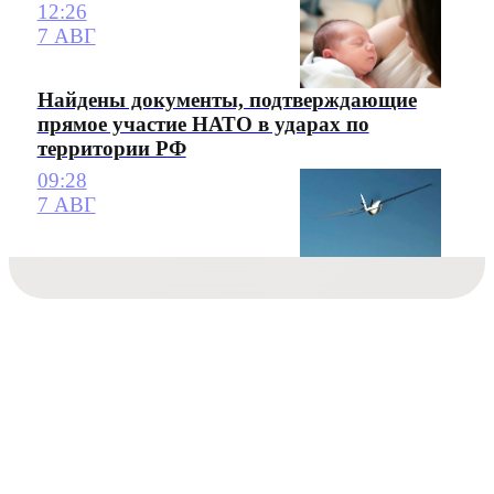
12:26
7 АВГ
Найдены документы, подтверждающие
прямое участие НАТО в ударах по
территории РФ
09:28
7 АВГ