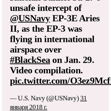
unsafe intercept of
@USNavy
EP-3E Aries
II, as the EP-3 was
flying in international
airspace over
#BlackSea
on Jan. 29.
Video compilation.
pic.twitter.com/O3ez9Mcf
— U.S. Navy (@USNavy)
31
января 2018 г.