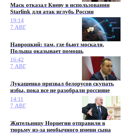
Маск отказал Киеву в использовании
Starlink для атак вглубь России
19:14
7 АВГ
Навроцкий: там, где бьют москаля,
Польша оказывает помощь
16:42
7 АВГ
Лукашенко призвал белорусов скупать
избы, пока все не разобрали россияне
14:11
7 АВГ
Жительницу Норвегии отправили в
тюрьму из-за необычного имени сына