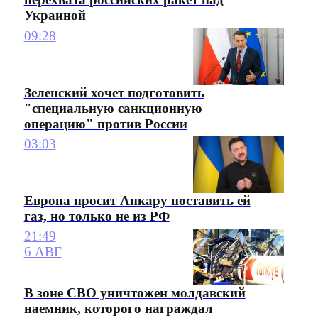
Украиной
09:28
Зеленский хочет подготовить
"специальную санкционную
операцию" против России
03:03
Европа просит Анкару поставить ей
газ, но только не из РФ
21:49
6 АВГ
В зоне СВО уничтожен молдавский
наемник, которого награждал