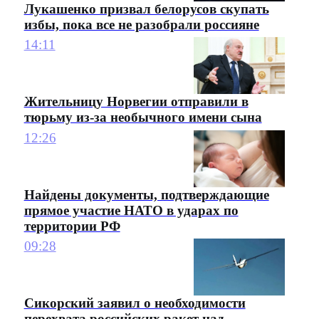
Лукашенко призвал белорусов скупать
избы, пока все не разобрали россияне
14:11
Жительницу Норвегии отправили в
тюрьму из-за необычного имени сына
12:26
Найдены документы, подтверждающие
прямое участие НАТО в ударах по
территории РФ
09:28
Сикорский заявил о необходимости
перехвата российских ракет над