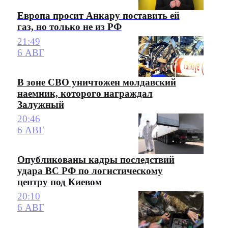
Европа просит Анкару поставить ей
газ, но только не из РФ
21:49
6 АВГ
В зоне СВО уничтожен молдавский
наемник, которого награждал
Залужный
20:46
6 АВГ
Опубликованы кадры последствий
удара ВС РФ по логистическому
центру под Киевом
20:10
6 АВГ