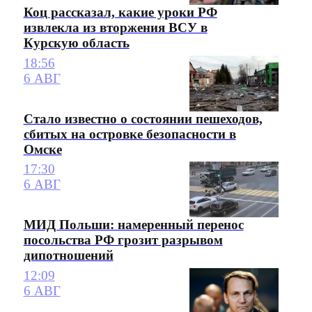
Коц рассказал, какие уроки РФ
извлекла из вторжения ВСУ в
Курскую область
18:56
6 АВГ
Стало известно о состоянии пешеходов,
сбитых на островке безопасности в
Омске
17:30
6 АВГ
МИД Польши: намеренный перенос
посольства РФ грозит разрывом
дипотношений
12:09
6 АВГ