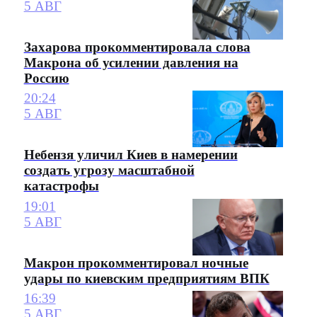
5 АВГ
Захарова прокомментировала слова
Макрона об усилении давления на
Россию
20:24
5 АВГ
Небензя уличил Киев в намерении
создать угрозу масштабной
катастрофы
19:01
5 АВГ
Макрон прокомментировал ночные
удары по киевским предприятиям ВПК
16:39
5 АВГ