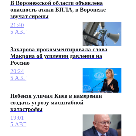
В Воронежской области объявлена
опасность атаки БПЛА, в Воронеже
звучат сирены
21:40
5 АВГ
Захарова прокомментировала слова
Макрона об усилении давления на
Россию
20:24
5 АВГ
Небензя уличил Киев в намерении
создать угрозу масштабной
катастрофы
19:01
5 АВГ