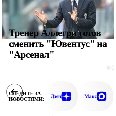
Тренер Аллегри готов
сменить "Ювентус" на
"Арсенал"
© E
СЛЕДИТЕ ЗА
Дзен
Макс
НОВОСТЯМИ: