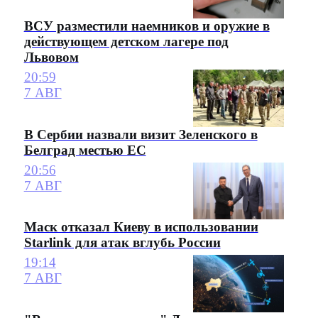
ВСУ разместили наемников и оружие в
действующем детском лагере под
Львовом
20:59
7 АВГ
В Сербии назвали визит Зеленского в
Белград местью ЕС
20:56
7 АВГ
Маск отказал Киеву в использовании
Starlink для атак вглубь России
19:14
7 АВГ