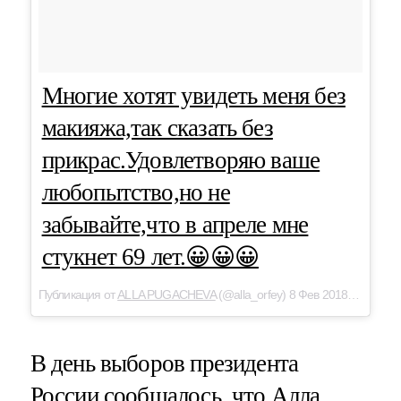
Многие хотят увидеть меня без
макияжа,так сказать без
прикрас.Удовлетворяю ваше
любопытство,но не
забывайте,что в апреле мне
стукнет 69 лет.😀😀😀
Публикация от
ALLA PUGACHEVA
(@alla_orfey) 8 Фев 2018 в 10:55 PST
В день выборов президента
России сообщалось, что Алла