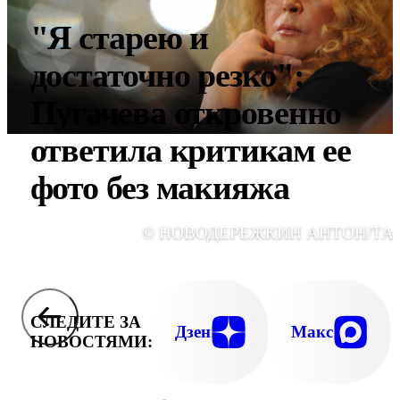
"Я старею и
достаточно резко":
Пугачева откровенно
ответила критикам ее
фото без макияжа
© НОВОДЕРЕЖКИН АНТОН/ТА
СЛЕДИТЕ ЗА
Дзен
Макс
НОВОСТЯМИ: