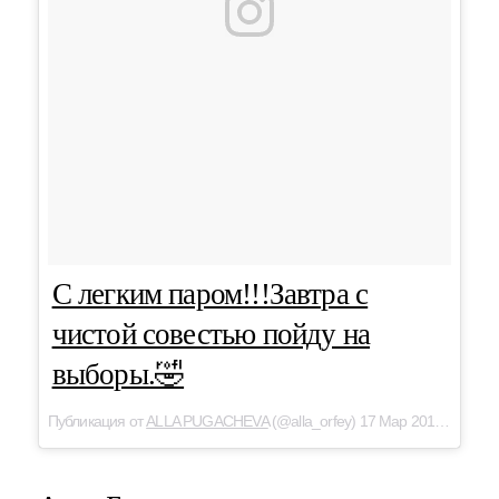
С легким паром!!!Завтра с
чистой совестью пойду на
выборы.🤣
Публикация от
ALLA PUGACHEVA
(@alla_orfey) 17 Мар 2018 в 2:07 PDT