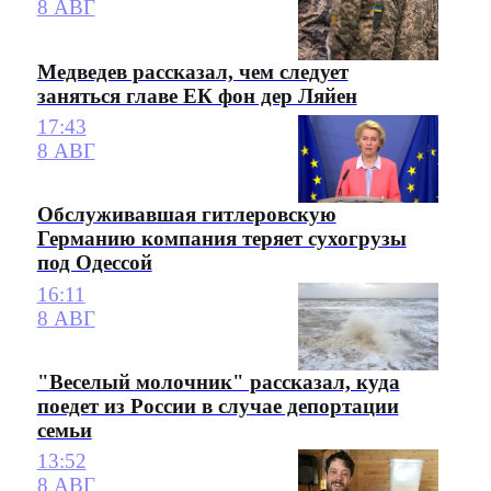
8 АВГ
Медведев рассказал, чем следует
заняться главе ЕК фон дер Ляйен
17:43
8 АВГ
Обслуживавшая гитлеровскую
Германию компания теряет сухогрузы
под Одессой
16:11
8 АВГ
"Веселый молочник" рассказал, куда
поедет из России в случае депортации
семьи
13:52
8 АВГ