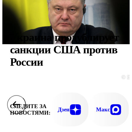
Украина продублирует
санкции США против
России
© E
СЛЕДИТЕ ЗА
Дзен
Макс
НОВОСТЯМИ: