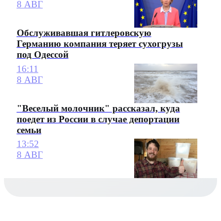
8 АВГ
Обслуживавшая гитлеровскую
Германию компания теряет сухогрузы
под Одессой
16:11
8 АВГ
"Веселый молочник" рассказал, куда
поедет из России в случае депортации
семьи
13:52
8 АВГ