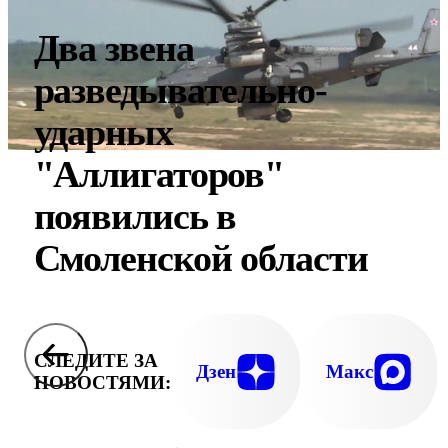
Два звена
разведывательно-
ударных
"Аллигаторов"
появились в
Смоленской области
СЛЕДИТЕ ЗА
Дзен
Макс
НОВОСТЯМИ: