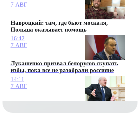
7 АВГ
Навроцкий: там, где бьют москаля,
Польша оказывает помощь
16:42
7 АВГ
Лукашенко призвал белорусов скупать
избы, пока все не разобрали россияне
14:11
7 АВГ