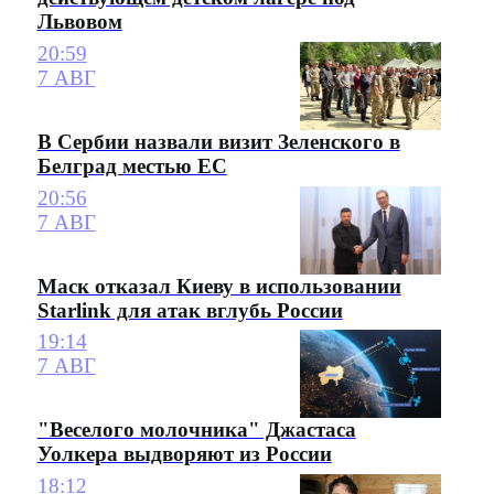
Львовом
20:59
7 АВГ
В Сербии назвали визит Зеленского в
Белград местью ЕС
20:56
7 АВГ
Маск отказал Киеву в использовании
Starlink для атак вглубь России
19:14
7 АВГ
"Веселого молочника" Джастаса
Уолкера выдворяют из России
18:12