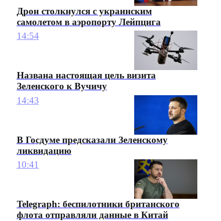
Дрон столкнулся с украинским
самолетом в аэропорту Лейпцига
14:54
Названа настоящая цель визита
Зеленского к Вучичу
14:43
В Госдуме предсказали Зеленскому
ликвидацию
10:41
Telegraph: беспилотники британского
флота отправляли данные в Китай