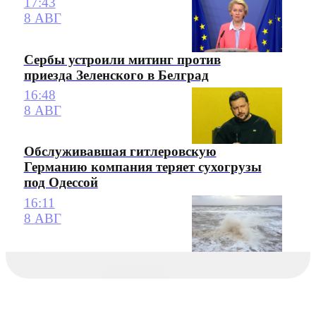
17:43
8 АВГ
Сербы устроили митинг против
приезда Зеленского в Белград
16:48
8 АВГ
Обслуживавшая гитлеровскую
Германию компания теряет сухогрузы
под Одессой
16:11
8 АВГ