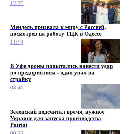
12:35
Мендель призвала к миру с Россией,
посмотрев на работу ТЦК в Одессе
11:19
В Уфе дроны попытались нанести удар
по предприятиям - один упал на
стройку
08:46
Зеленский подсчитал время, нужное
Украине для запуска производства
Patriot
00:32