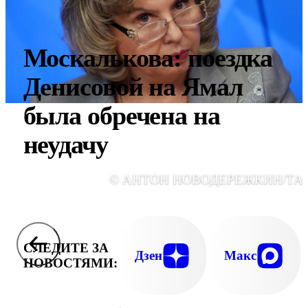
Москалькова: поездка
Денисовой на Ямал
была обречена на
неудачу
© АНТОН НОВОДЕРЕЖКИН/ТА
СЛЕДИТЕ ЗА
Дзен
Макс
НОВОСТЯМИ: