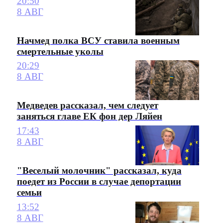
20:50
8 АВГ
Начмед полка ВСУ ставила военным
смертельные уколы
20:29
8 АВГ
Медведев рассказал, чем следует
заняться главе ЕК фон дер Ляйен
17:43
8 АВГ
"Веселый молочник" рассказал, куда
поедет из России в случае депортации
семьи
13:52
8 АВГ