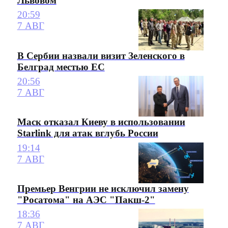
Львовом
20:59
7 АВГ
В Сербии назвали визит Зеленского в
Белград местью ЕС
20:56
7 АВГ
Маск отказал Киеву в использовании
Starlink для атак вглубь России
19:14
7 АВГ
Премьер Венгрии не исключил замену
"Росатома" на АЭС "Пакш-2"
18:36
7 АВГ