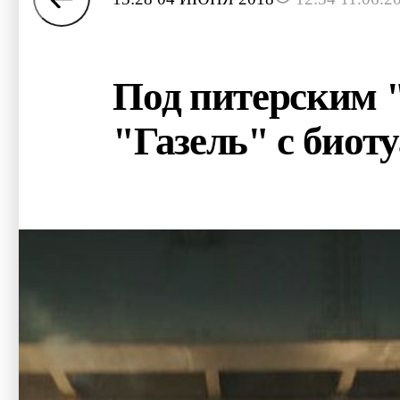
Под питерским 
"Газель" с биот