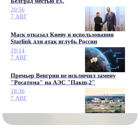
Белград местью ЕС
20:56
7 АВГ
Маск отказал Киеву в использовании
Starlink для атак вглубь России
19:14
7 АВГ
Премьер Венгрии не исключил замену
"Росатома" на АЭС "Пакш-2"
18:36
7 АВГ