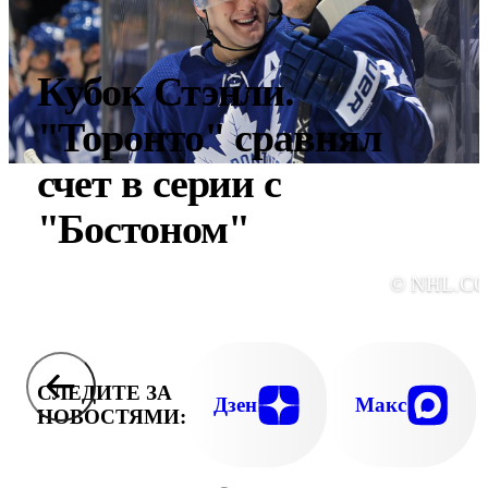
Кубок Стэнли.
"Торонто" сравнял
счет в серии с
"Бостоном"
© NHL.C
СЛЕДИТЕ ЗА
Дзен
Макс
НОВОСТЯМИ: