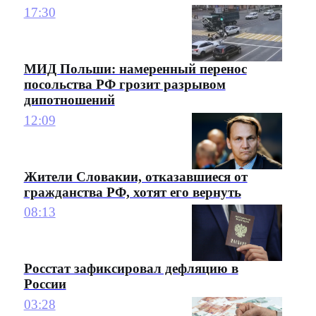
17:30
МИД Польши: намеренный перенос
посольства РФ грозит разрывом
дипотношений
12:09
Жители Словакии, отказавшиеся от
гражданства РФ, хотят его вернуть
08:13
Росстат зафиксировал дефляцию в
России
03:28