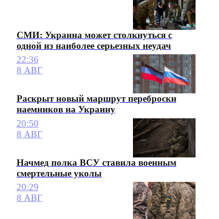
СМИ: Украина может столкнуться с
одной из наиболее серьезных неудач
22:36
8 АВГ
Раскрыт новый маршрут переброски
наемников на Украину
20:50
8 АВГ
Начмед полка ВСУ ставила военным
смертельные уколы
20:29
8 АВГ