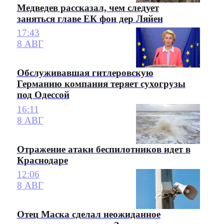
Медведев рассказал, чем следует
заняться главе ЕК фон дер Ляйен
17:43
8 АВГ
Обслуживавшая гитлеровскую
Германию компания теряет сухогрузы
под Одессой
16:11
8 АВГ
Отражение атаки беспилотников идет в
Краснодаре
12:06
8 АВГ
Отец Маска сделал неожиданное