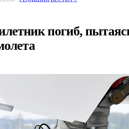
билетник погиб, пытаяс
молета