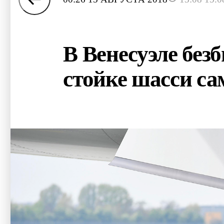
В Венесуэле без
стойке шасси са