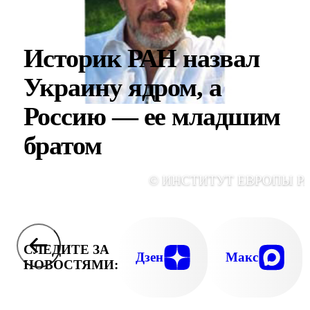
Историк РАН назвал
Украину ядром, а
Россию — ее младшим
братом
© ИНСТИТУТ ЕВРОПЫ Р
СЛЕДИТЕ ЗА
Дзен
Макс
НОВОСТЯМИ: