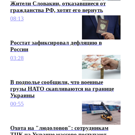
Жители Словакии, отказавшиеся от
гражданства РФ, хотят его вернуть
08:13
Росстат зафиксировал дефляцию в
России
03:28
В подполье сообщили, что военные
грузы НАТО скапливаются на границе
Украины
00:55
Охота на "людоловов": сотрудникам
ТЦК на Украине массово поступают