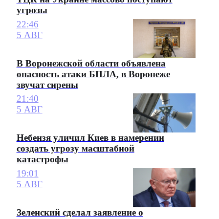
угрозы
22:46
5 АВГ
В Воронежской области объявлена
опасность атаки БПЛА, в Воронеже
звучат сирены
21:40
5 АВГ
Небензя уличил Киев в намерении
создать угрозу масштабной
катастрофы
19:01
5 АВГ
Зеленский сделал заявление о