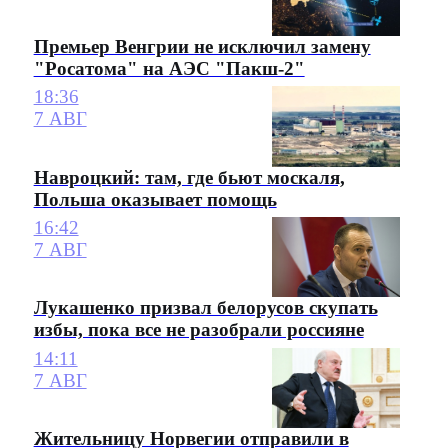
Премьер Венгрии не исключил замену
"Росатома" на АЭС "Пакш-2"
18:36
7 АВГ
Навроцкий: там, где бьют москаля,
Польша оказывает помощь
16:42
7 АВГ
Лукашенко призвал белорусов скупать
избы, пока все не разобрали россияне
14:11
7 АВГ
Жительницу Норвегии отправили в