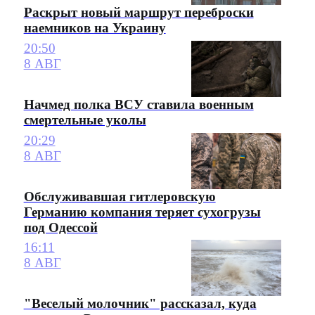
Раскрыт новый маршрут переброски
наемников на Украину
20:50
8 АВГ
Начмед полка ВСУ ставила военным
смертельные уколы
20:29
8 АВГ
Обслуживавшая гитлеровскую
Германию компания теряет сухогрузы
под Одессой
16:11
8 АВГ
"Веселый молочник" рассказал, куда