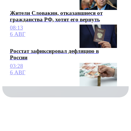
Жители Словакии, отказавшиеся от
гражданства РФ, хотят его вернуть
08:13
6 АВГ
Росстат зафиксировал дефляцию в
России
03:28
6 АВГ