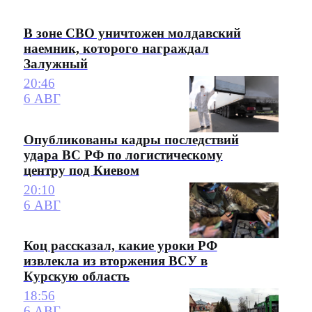
В зоне СВО уничтожен молдавский
наемник, которого награждал
Залужный
20:46
6 АВГ
Опубликованы кадры последствий
удара ВС РФ по логистическому
центру под Киевом
20:10
6 АВГ
Коц рассказал, какие уроки РФ
извлекла из вторжения ВСУ в
Курскую область
18:56
6 АВГ