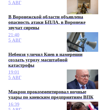
5 АВГ
В Воронежской области объявлена
опасность атаки БПЛА, в Воронеже
звучат сирены
21:40
5 АВГ
Небензя уличил Киев в намерении
создать угрозу масштабной
катастрофы
19:01
5 АВГ
Макрон прокомментировал ночные
удары по киевским предприятиям ВПК
16:39
5 АВГ