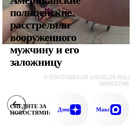
Американские
полицейские
расстреляли
вооруженного
мужчину и его
заложницу
© YOUTUBE/LOS ANGELES POLI
DEPARTME
СЛЕДИТЕ ЗА
Дзен
Макс
НОВОСТЯМИ: