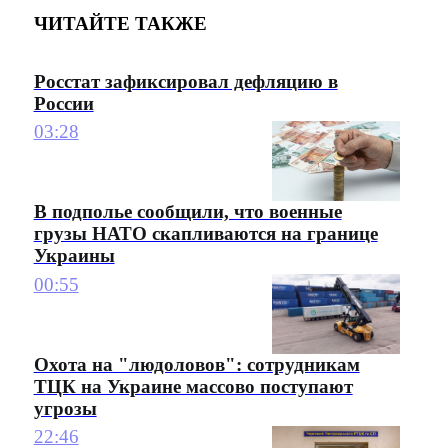
ЧИТАЙТЕ ТАКЖЕ
Росстат зафиксировал дефляцию в
России
03:28
В подполье сообщили, что военные
грузы НАТО скапливаются на границе
Украины
00:55
Охота на "людоловов": сотрудникам
ТЦК на Украине массово поступают
угрозы
22:46