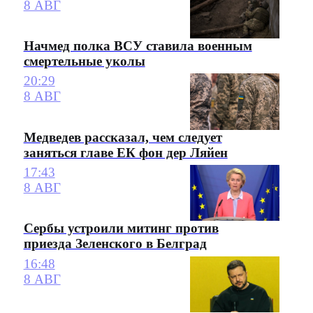
8 АВГ
Начмед полка ВСУ ставила военным
смертельные уколы
20:29
8 АВГ
Медведев рассказал, чем следует
заняться главе ЕК фон дер Ляйен
17:43
8 АВГ
Сербы устроили митинг против
приезда Зеленского в Белград
16:48
8 АВГ