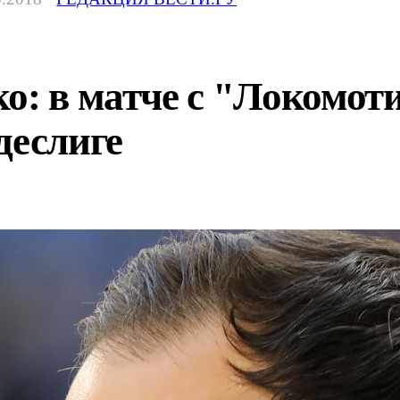
о: в матче с "Локомот
деслиге