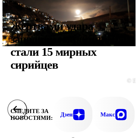
Жертвами удара
западной коалиции
стали 15 мирных
сирийцев
© E
СЛЕДИТЕ ЗА
Дзен
Макс
НОВОСТЯМИ: