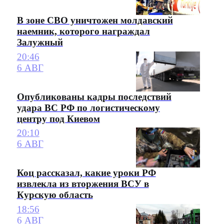
В зоне СВО уничтожен молдавский
наемник, которого награждал
Залужный
20:46
6 АВГ
Опубликованы кадры последствий
удара ВС РФ по логистическому
центру под Киевом
20:10
6 АВГ
Коц рассказал, какие уроки РФ
извлекла из вторжения ВСУ в
Курскую область
18:56
6 АВГ