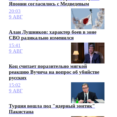
Японии согласились с Медведевым
20:03
9 АВГ
Алан Лушников: характер боев в зоне
СВО радикально изменился
15:41
9 АВГ
Коц считает поразительно мягкой
реакцию Вучича на вопрос об убийстве
русских
15:02
9 АВГ
Турция вошла под "ядерный зонтик"
Пакистана