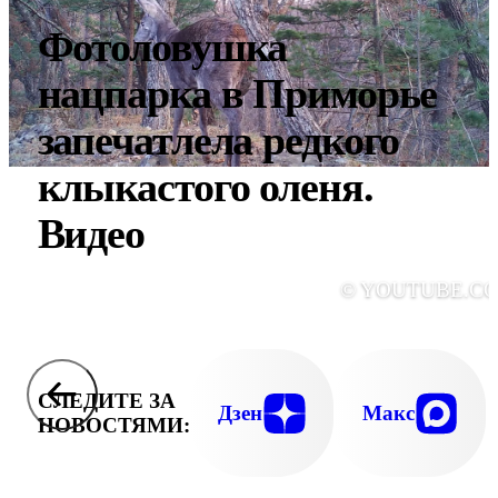
Фотоловушка
нацпарка в Приморье
запечатлела редкого
клыкастого оленя.
Видео
© YOUTUBE.C
СЛЕДИТЕ ЗА
Дзен
Макс
НОВОСТЯМИ: