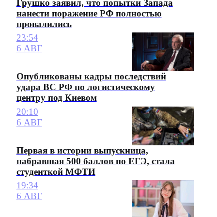
Грушко заявил, что попытки Запада
нанести поражение РФ полностью
провалились
23:54
6 АВГ
Опубликованы кадры последствий
удара ВС РФ по логистическому
центру под Киевом
20:10
6 АВГ
Первая в истории выпускница,
набравшая 500 баллов по ЕГЭ, стала
студенткой МФТИ
19:34
6 АВГ