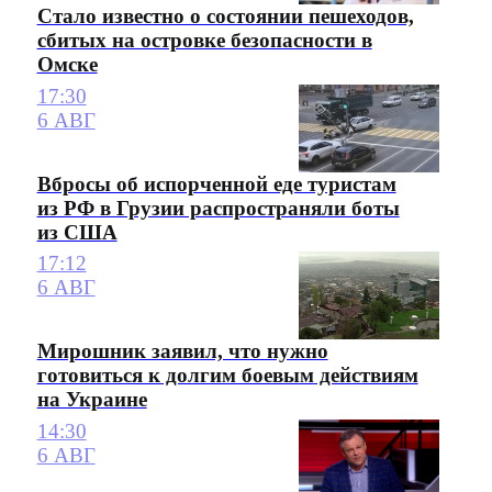
Стало известно о состоянии пешеходов,
сбитых на островке безопасности в
Омске
17:30
6 АВГ
Вбросы об испорченной еде туристам
из РФ в Грузии распространяли боты
из США
17:12
6 АВГ
Мирошник заявил, что нужно
готовиться к долгим боевым действиям
на Украине
14:30
6 АВГ