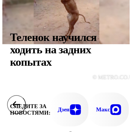
Теленок научился
ходить на задних
копытах
© METRO.CO.
СЛЕДИТЕ ЗА
Дзен
Макс
НОВОСТЯМИ: