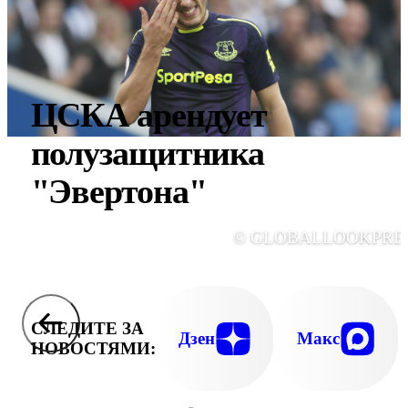
ЦСКА арендует
полузащитника
"Эвертона"
© GLOBALLOOKPRE
СЛЕДИТЕ ЗА
Дзен
Макс
НОВОСТЯМИ: