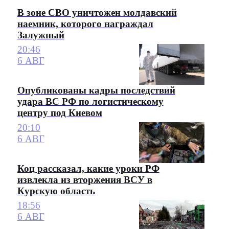
В зоне СВО уничтожен молдавский
наемник, которого награждал
Залужный
20:46
6 АВГ
Опубликованы кадры последствий
удара ВС РФ по логистическому
центру под Киевом
20:10
6 АВГ
Коц рассказал, какие уроки РФ
извлекла из вторжения ВСУ в
Курскую область
18:56
6 АВГ