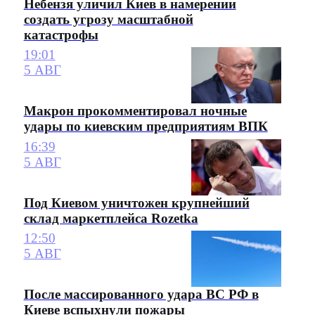
Небензя уличил Киев в намерении
создать угрозу масштабной
катастрофы
19:01
5 АВГ
Макрон прокомментировал ночные
удары по киевским предприятиям ВПК
16:39
5 АВГ
Под Киевом уничтожен крупнейший
склад маркетплейса Rozetka
12:50
5 АВГ
После массированного удара ВС РФ в
Киеве вспыхнули пожары