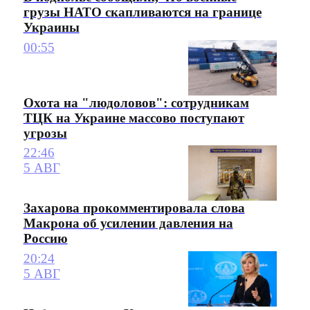
грузы НАТО скапливаются на границе
Украины
00:55
Охота на "людоловов": сотрудникам
ТЦК на Украине массово поступают
угрозы
22:46
5 АВГ
Захарова прокомментировала слова
Макрона об усилении давления на
Россию
20:24
5 АВГ