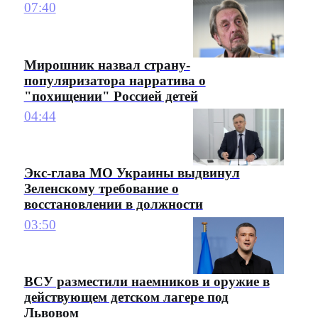
07:40
Мирошник назвал страну-
популяризатора нарратива о
"похищении" Россией детей
04:44
Экс-глава МО Украины выдвинул
Зеленскому требование о
восстановлении в должности
03:50
ВСУ разместили наемников и оружие в
действующем детском лагере под
Львовом