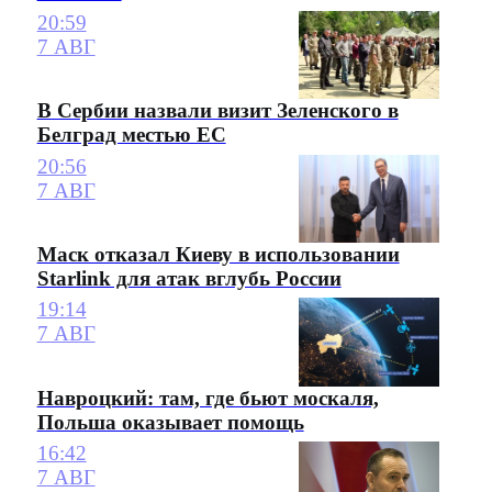
20:59
7 АВГ
В Сербии назвали визит Зеленского в
Белград местью ЕС
20:56
7 АВГ
Маск отказал Киеву в использовании
Starlink для атак вглубь России
19:14
7 АВГ
Навроцкий: там, где бьют москаля,
Польша оказывает помощь
16:42
7 АВГ