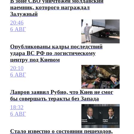
В зоне СВО уничтожен молдавский
наемник, которого награждал
Залужный
20:46
6 АВГ
Опубликованы кадры последствий
удара ВС РФ по логистическому
центру под Киевом
20:10
6 АВГ
Лавров заявил Рубио, что Киев не смог
бы совершать теракты без Запада
18:32
6 АВГ
Стало известно о состоянии пешеходов,