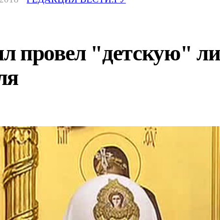
л провел "детскую" л
ля