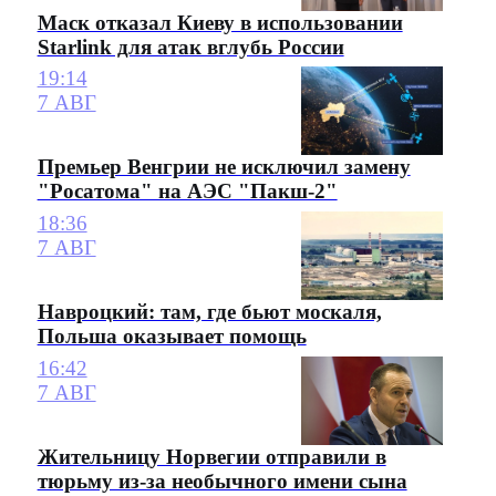
Маск отказал Киеву в использовании
Starlink для атак вглубь России
19:14
7 АВГ
Премьер Венгрии не исключил замену
"Росатома" на АЭС "Пакш-2"
18:36
7 АВГ
Навроцкий: там, где бьют москаля,
Польша оказывает помощь
16:42
7 АВГ
Жительницу Норвегии отправили в
тюрьму из-за необычного имени сына