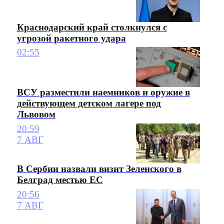
Краснодарский край столкнулся с
угрозой ракетного удара
02:55
ВСУ разместили наемников и оружие в
действующем детском лагере под
Львовом
20:59
7 АВГ
В Сербии назвали визит Зеленского в
Белград местью ЕС
20:56
7 АВГ