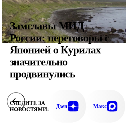
Замглавы МИД
России: переговоры с
Японией о Курилах
значительно
продвинулись
СЛЕДИТЕ ЗА
Дзен
Макс
НОВОСТЯМИ: