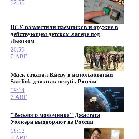
02:55
ВСУ разместили наемников и оружие в
действующем детском лагере под
Львовом
20:59
7 АВГ
Маск отказал Киеву в использовании
Starlink для атак вглубь России
19:14
7 АВГ
"Веселого молочника" Джастаса
Уолкера выдворяют из России
18:12
7 АВГ