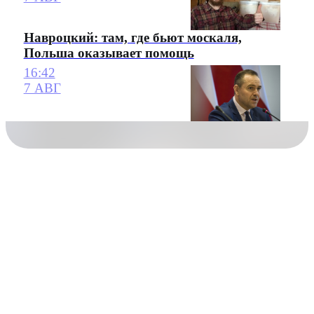
Навроцкий: там, где бьют москаля,
Польша оказывает помощь
16:42
7 АВГ