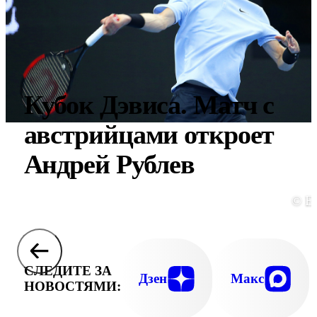
Кубок Дэвиса. Матч с
австрийцами откроет
Андрей Рублев
© E
СЛЕДИТЕ ЗА
Дзен
Макс
НОВОСТЯМИ: