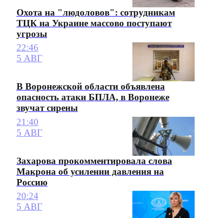
Охота на "людоловов": сотрудникам
ТЦК на Украине массово поступают
угрозы
22:46
5 АВГ
В Воронежской области объявлена
опасность атаки БПЛА, в Воронеже
звучат сирены
21:40
5 АВГ
Захарова прокомментировала слова
Макрона об усилении давления на
Россию
20:24
5 АВГ