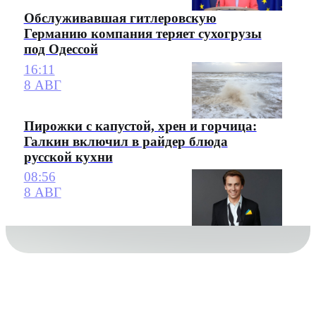
Обслуживавшая гитлеровскую
Германию компания теряет сухогрузы
под Одессой
16:11
8 АВГ
Пирожки с капустой, хрен и горчица:
Галкин включил в райдер блюда
русской кухни
08:56
8 АВГ