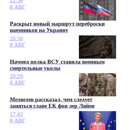
22:36
8 АВГ
Раскрыт новый маршрут переброски
наемников на Украину
20:50
8 АВГ
Начмед полка ВСУ ставила военным
смертельные уколы
20:29
8 АВГ
Медведев рассказал, чем следует
заняться главе ЕК фон дер Ляйен
17:43
8 АВГ