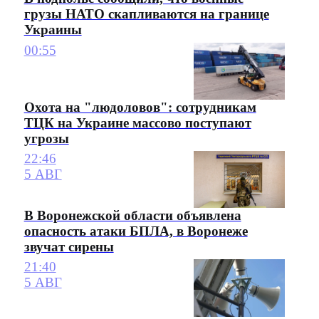
грузы НАТО скапливаются на границе
Украины
00:55
Охота на "людоловов": сотрудникам
ТЦК на Украине массово поступают
угрозы
22:46
5 АВГ
В Воронежской области объявлена
опасность атаки БПЛА, в Воронеже
звучат сирены
21:40
5 АВГ