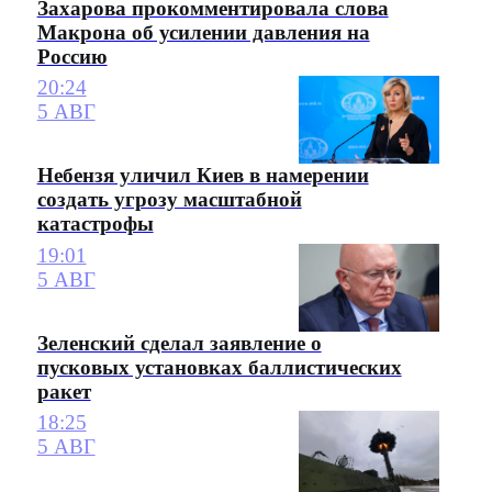
Захарова прокомментировала слова
Макрона об усилении давления на
Россию
20:24
5 АВГ
Небензя уличил Киев в намерении
создать угрозу масштабной
катастрофы
19:01
5 АВГ
Зеленский сделал заявление о
пусковых установках баллистических
ракет
18:25
5 АВГ