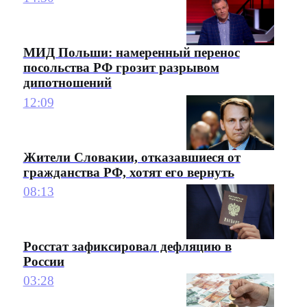
МИД Польши: намеренный перенос
посольства РФ грозит разрывом
дипотношений
12:09
Жители Словакии, отказавшиеся от
гражданства РФ, хотят его вернуть
08:13
Росстат зафиксировал дефляцию в
России
03:28