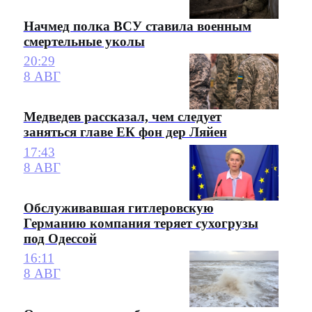
Начмед полка ВСУ ставила военным
смертельные уколы
20:29
8 АВГ
Медведев рассказал, чем следует
заняться главе ЕК фон дер Ляйен
17:43
8 АВГ
Обслуживавшая гитлеровскую
Германию компания теряет сухогрузы
под Одессой
16:11
8 АВГ