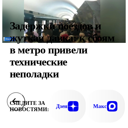
Задержки поездов и
жуткая давка: к сбоям
в метро привели
технические
неполадки
СЛЕДИТЕ ЗА
Дзен
Макс
НОВОСТЯМИ: