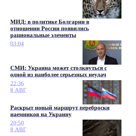
МИД: в политике Болгарии в
отношении России появились
рациональные элементы
03:04
СМИ: Украина может столкнуться с
одной из наиболее серьезных неудач
22:36
8 АВГ
Раскрыт новый маршрут переброски
наемников на Украину
20:50
8 АВГ