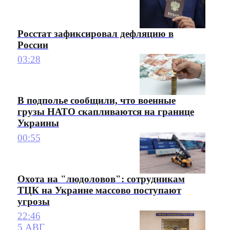
Росстат зафиксировал дефляцию в
России
03:28
В подполье сообщили, что военные
грузы НАТО скапливаются на границе
Украины
00:55
Охота на "людоловов": сотрудникам
ТЦК на Украине массово поступают
угрозы
22:46
5 АВГ