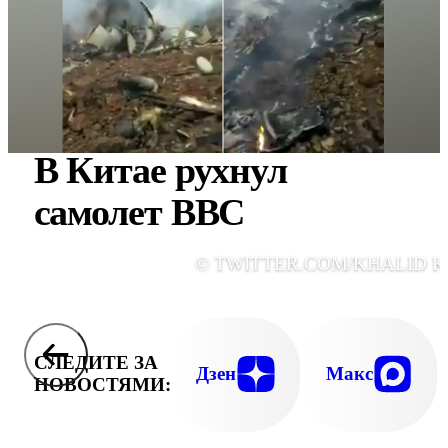
В Китае рухнул
самолет ВВС
© TWITTER.COM/KHALID K
СЛЕДИТЕ ЗА
Дзен
Макс
НОВОСТЯМИ: